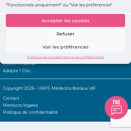
"Fonctionnels uniquement" ou "Voir les préférences"
Accepter les cookies
Mon URPS :
Refuser
Annonces
Voir les préférences
Permanence d’aide à l’installation
La Centrale
Politique de cookies
Politique de confidentialité
2 jours en libéral
Adopte 1 Doc
Copyright 2026 - URPS Médecins libéraux IdF
Contact
Mentions légales
Politique de confidentialité