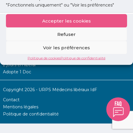
"Fonctionnels uniquement" ou "Voir les préférences"
Accepter les cookies
Mon URPS :
Refuser
Annonces
Voir les préférences
Permanence d’aide à l’installation
La Centrale
Politique de cookies
Politique de confidentialité
2 jours en libéral
Adopte 1 Doc
Copyright 2026 - URPS Médecins libéraux IdF
Contact
Mentions légales
Politique de confidentialité