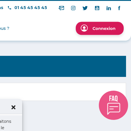
ns
01 45 45 45 45
us ?
aitons
 le