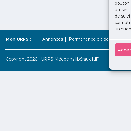
bouton 
utilisés
de suivi
sur notr
uniquem
Mon URPS :
Annonces
Permanence d’aide à l’installat
Accep
Copyright 2026 - URPS Médecins libéraux IdF