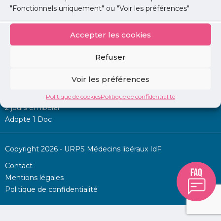
"Fonctionnels uniquement" ou "Voir les préférences"
Accepter les cookies
Mon URPS :
Refuser
Annonces
Voir les préférences
Permanence d’aide à l’installation
La Centrale
Politique de cookies
Politique de confidentialité
2 jours en libéral
Adopte 1 Doc
Copyright 2026 - URPS Médecins libéraux IdF
Contact
Mentions légales
Politique de confidentialité