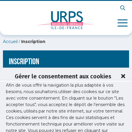
/
Accueil
Inscription
Inscription
Gérer le consentement aux cookies
Afin de vous offrir la navigation la plus adaptée à vos
[wppb-register form_name="inscription"
besoins, nous souhaitons utiliser des cookies sur ce site
redirect_url="https://www.urps-med-idf.org/etude/enquete-
avec votre consentement. En cliquant sur le bouton "Les
medecins-specialistes-medico-techniques-de-proximite-ile-
de-france/fotolia_91502410_m-copie-1/"]
accepter tous", vous acceptez le dépôt de l’ensemble des
cookies, utilisés par notre site internet, sur votre terminal.
Ces cookies servent à des fins de suivi statistiques et
fonctionnement technique pour améliorer votre visite sur
notre site. Vous pouvez les refuser en cliquant sur