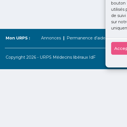
bouton 
utilisés
de suivi
sur notr
uniquem
Mon URPS :
Annonces
Permanence d’aide à l’installat
Accep
Copyright 2026 - URPS Médecins libéraux IdF