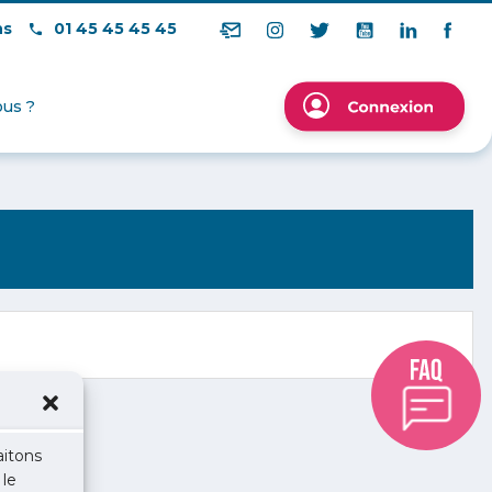
ns
01 45 45 45 45
us ?
aitons
 le