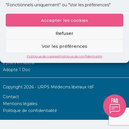
"Fonctionnels uniquement" ou "Voir les préférences"
Accepter les cookies
Mon URPS :
Refuser
Annonces
Voir les préférences
Permanence d’aide à l’installation
La Centrale
Politique de cookies
Politique de confidentialité
2 jours en libéral
Adopte 1 Doc
Copyright 2026 - URPS Médecins libéraux IdF
Contact
Mentions légales
Politique de confidentialité