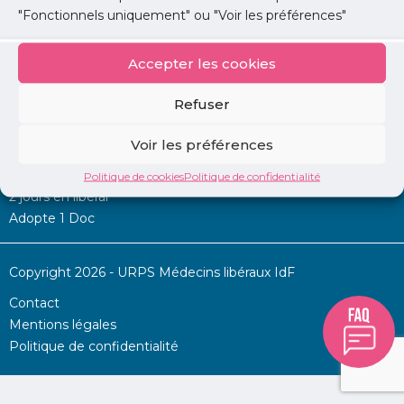
"Fonctionnels uniquement" ou "Voir les préférences"
Accepter les cookies
Mon URPS :
Refuser
Annonces
Voir les préférences
Permanence d’aide à l’installation
La Centrale
Politique de cookies
Politique de confidentialité
2 jours en libéral
Adopte 1 Doc
Copyright 2026 - URPS Médecins libéraux IdF
Contact
Mentions légales
Politique de confidentialité