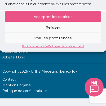
"Fonctionnels uniquement" ou "Voir les préférences"
Accepter les cookies
Mon URPS :
Refuser
Annonces
Voir les préférences
Permanence d’aide à l’installation
La Centrale
Politique de cookies
Politique de confidentialité
2 jours en libéral
Adopte 1 Doc
Copyright 2026 - URPS Médecins libéraux IdF
Contact
Mentions légales
Politique de confidentialité