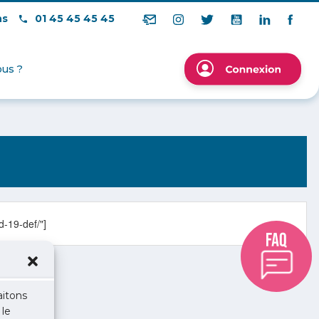
ns
01 45 45 45 45
us ?
d-19-def/"]
aitons
 le