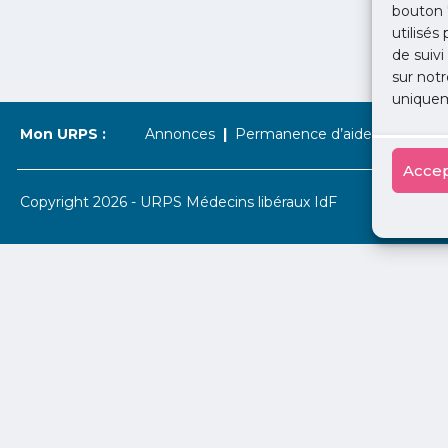
bouton 
utilisés
de suivi
sur notr
uniquem
Mon URPS :
Annonces
Permanence d’aide à l’installat
Accep
Copyright 2026 - URPS Médecins libéraux IdF