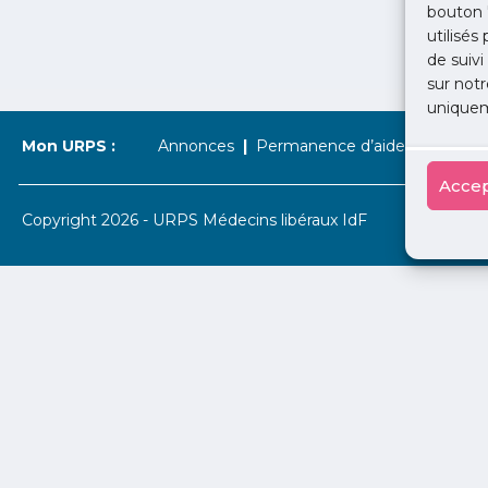
bouton 
utilisés
de suivi
sur notr
uniquem
Mon URPS :
Annonces
Permanence d’aide à l’installat
Accep
Copyright 2026 - URPS Médecins libéraux IdF