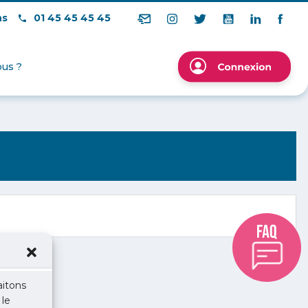
ns
01 45 45 45 45
us ?
aitons
 le