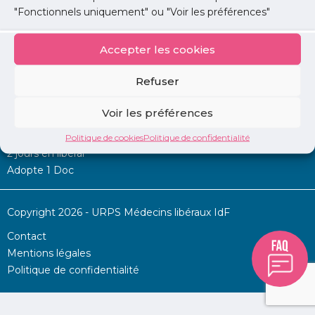
"Fonctionnels uniquement" ou "Voir les préférences"
Accepter les cookies
Mon URPS :
Refuser
Annonces
Voir les préférences
Permanence d’aide à l’installation
La Centrale
Politique de cookies
Politique de confidentialité
2 jours en libéral
Adopte 1 Doc
Copyright 2026 - URPS Médecins libéraux IdF
Contact
Mentions légales
Politique de confidentialité