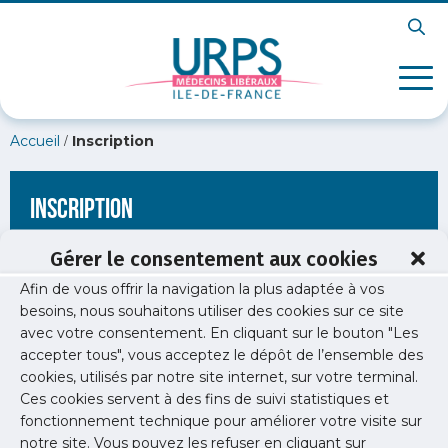
/
Accueil
Inscription
Inscription
Gérer le consentement aux cookies
Afin de vous offrir la navigation la plus adaptée à vos
[wppb-register form_name="inscription"
besoins, nous souhaitons utiliser des cookies sur ce site
redirect_url="https://www.urps-med-
avec votre consentement. En cliquant sur le bouton "Les
idf.org/communiques/231201-cp-dr-comment-alllez-vous-
semaine/"]
accepter tous", vous acceptez le dépôt de l’ensemble des
cookies, utilisés par notre site internet, sur votre terminal.
Ces cookies servent à des fins de suivi statistiques et
fonctionnement technique pour améliorer votre visite sur
notre site. Vous pouvez les refuser en cliquant sur