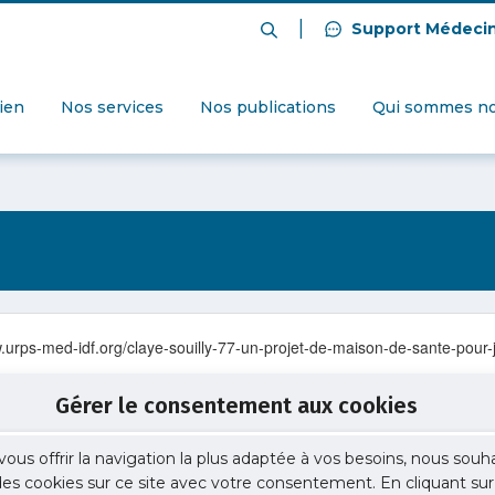
|
Support Médeci
dien
Nos services
Nos publications
Qui sommes no
w.urps-med-idf.org/claye-souilly-77-un-projet-de-maison-de-sante-pour-
Gérer le consentement aux cookies
vous offrir la navigation la plus adaptée à vos besoins, nous souh
 des cookies sur ce site avec votre consentement. En cliquant sur