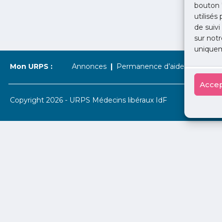
bouton 
utilisés
de suivi
sur notr
uniquem
Mon URPS :
Annonces
Permanence d’aide à l’installat
Accep
Copyright 2026 - URPS Médecins libéraux IdF