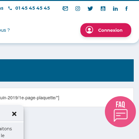
ns
01 45 45 45 45
us ?
juin-2019/1e-page-plaquette/"]
aitons
 le