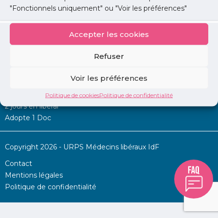
"Fonctionnels uniquement" ou "Voir les préférences"
Accepter les cookies
Mon URPS :
Refuser
Annonces
Voir les préférences
Permanence d’aide à l’installation
La Centrale
Politique de cookies
Politique de confidentialité
2 jours en libéral
Adopte 1 Doc
Copyright 2026 - URPS Médecins libéraux IdF
Contact
Mentions légales
Politique de confidentialité