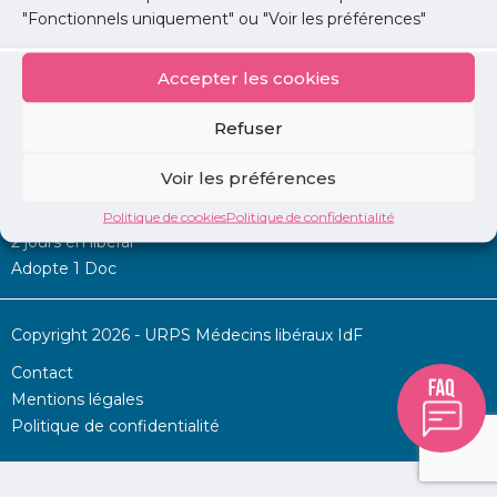
"Fonctionnels uniquement" ou "Voir les préférences"
Accepter les cookies
Mon URPS :
Refuser
Annonces
Voir les préférences
Permanence d’aide à l’installation
La Centrale
Politique de cookies
Politique de confidentialité
2 jours en libéral
Adopte 1 Doc
Copyright 2026 - URPS Médecins libéraux IdF
Contact
Mentions légales
Politique de confidentialité