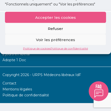
"Fonctionnels uniquement" ou "Voir les préférences"
Accepter les cookies
Mon URPS :
Refuser
Annonces
Voir les préférences
Permanence d’aide à l’installation
La Centrale
Politique de cookies
Politique de confidentialité
2 jours en libéral
Adopte 1 Doc
Copyright 2026 - URPS Médecins libéraux IdF
Contact
Mentions légales
Politique de confidentialité