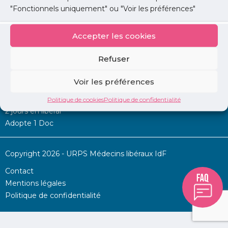
"Fonctionnels uniquement" ou "Voir les préférences"
Accepter les cookies
Mon URPS :
Refuser
Annonces
Voir les préférences
Permanence d’aide à l’installation
La Centrale
Politique de cookies
Politique de confidentialité
2 jours en libéral
Adopte 1 Doc
Copyright 2026 - URPS Médecins libéraux IdF
Contact
Mentions légales
Politique de confidentialité