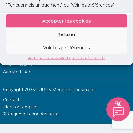
"Fonctionnels uniquement" ou "Voir les préférences"
Accepter les cookies
Mon URPS :
Refuser
Annonces
Voir les préférences
Permanence d’aide à l’installation
La Centrale
Politique de cookies
Politique de confidentialité
2 jours en libéral
Adopte 1 Doc
Copyright 2026 - URPS Médecins libéraux IdF
Contact
Mentions légales
Politique de confidentialité