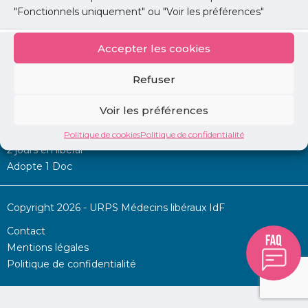
"Fonctionnels uniquement" ou "Voir les préférences"
Accepter les cookies
Mon URPS :
Refuser
Annonces
Voir les préférences
Permanence d’aide à l’installation
La Centrale
Politique de cookies
Politique de confidentialité
2 jours en libéral
Adopte 1 Doc
Copyright 2026 - URPS Médecins libéraux IdF
Contact
Mentions légales
Politique de confidentialité