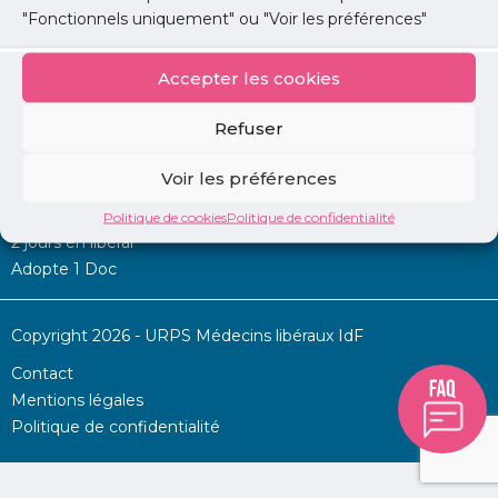
"Fonctionnels uniquement" ou "Voir les préférences"
Accepter les cookies
Mon URPS :
Refuser
Annonces
Voir les préférences
Permanence d’aide à l’installation
La Centrale
Politique de cookies
Politique de confidentialité
2 jours en libéral
Adopte 1 Doc
Copyright 2026 - URPS Médecins libéraux IdF
Contact
Mentions légales
Politique de confidentialité