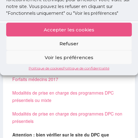
« Créez votre compte personnel ».
notre site. Vous pouvez les refuser en cliquant sur
"Fonctionnels uniquement" ou "Voir les préférences"
Télécharger le mode d’emploi
Accepter les cookies
Modalités des forfaits de DPC
Refuser
La prise en charge globale maximum par médecin et par
an est de 3 700€. Cette prise en charge comprend le
Voir les préférences
paiement de l’ANDPC et l’indemnisation éventuelle du
professionnel de santé.
Politique de cookies
Politique de confidentialité
Forfaits médecins 2017
Modalités de prise en charge des programmes DPC
présentiels ou mixte
Modalités de prise en charge des programmes DPC non
présentiels
Attention : bien vérifier sur le site du DPC que