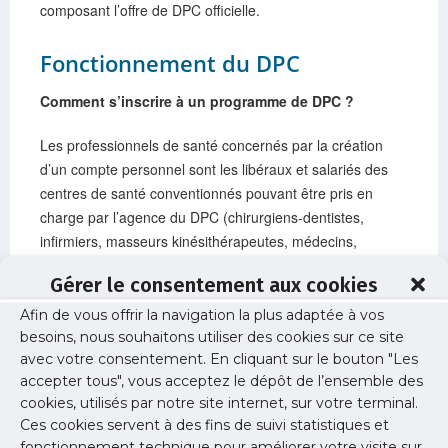
composant l’offre de DPC officielle.
Fonctionnement du DPC
Comment s’inscrire à un programme de DPC ?
Les professionnels de santé concernés par la création
d’un compte personnel sont les libéraux et salariés des
centres de santé conventionnés pouvant être pris en
charge par l’agence du DPC (chirurgiens-dentistes,
infirmiers, masseurs kinésithérapeutes, médecins,
orthophonistes, orthoptistes, pédicures-podologues,
Gérer le consentement aux cookies
pharmaciens et sages-femmes).
Afin de vous offrir la navigation la plus adaptée à vos
Les centres hospitaliers ne sont pas des centres de santé
besoins, nous souhaitons utiliser des cookies sur ce site
conventionnés.
avec votre consentement. En cliquant sur le bouton "Les
accepter tous", vous acceptez le dépôt de l’ensemble des
Pour créer votre compte personnel, rendez-vous sur
cookies, utilisés par notre site internet, sur votre terminal.
www.mondpc.fr
et cliquez sur « Créez votre compte » ou
Ces cookies servent à des fins de suivi statistiques et
fonctionnement technique pour améliorer votre visite sur