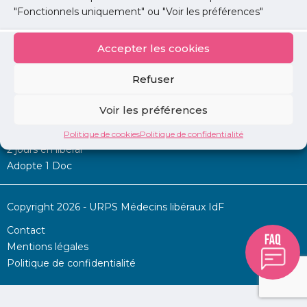
"Fonctionnels uniquement" ou "Voir les préférences"
Accepter les cookies
Mon URPS :
Refuser
Annonces
Voir les préférences
Permanence d’aide à l’installation
La Centrale
Politique de cookies
Politique de confidentialité
2 jours en libéral
Adopte 1 Doc
Copyright 2026 - URPS Médecins libéraux IdF
Contact
Mentions légales
Politique de confidentialité