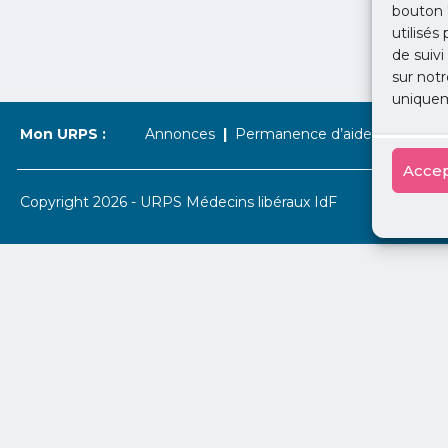
bouton 
utilisés
de suivi
sur notr
uniquem
Mon URPS :
Annonces
Permanence d’aide à l’installat
Accep
Copyright 2026 - URPS Médecins libéraux IdF