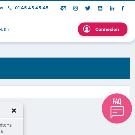
ns
01 45 45 45 45
us ?
aitons
 le