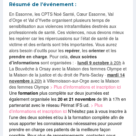
Résumé de l’événement :
En Essonne, les CPTS Noé Santé, Cœur Essonne, Val
d’Orge et Val d’Yvette organisent plusieurs temps de
sensibilisation aux violences intrafamiliales destinés aux
professionnels de santé. Ces violences, nous devons mieux
les repérer car les répercussions sur l’état de santé de la
victime et des enfants sont très importantes. Vous aurez
alors besoin d’outils pour les
repérer
, les
orienter
et les
prendre en charge
. Pour cela,
deux soirées
d’informations
sont organisées : ·
lundi 9 octobre
à 20h
à
La Bouvêche à Orsay avec la Maison des femmes Olympe et
la Maison de la justice et du droit de Paris-Saclay ·
mardi 14
novembre
à 20h
à Villemoisson-sur-Orge avec la Maison
des femmes Olympe
> Plus d’informations et inscription ici
Une
formation
plus complète sur deux journées est
également organisée les
20 et 21 novembre
de 9h à 17h
en
partenariat avec le réseau Périnat IFS ud.
> Plus
d’informations et inscription ici
N’hésitez pas à vous inscrire à
l’une des deux soirées et/ou à la formation complète afin de
vous apporter les connaissances nécessaires pour pouvoir
prendre en charge ces patients de la meilleure façon
possible.
Pour plus de renseignements, contactez-nous.