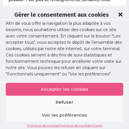
Gérer le consentement aux cookies
Informations
Afin de vous offrir la navigation la plus adaptée à vos
Date :
besoins, nous souhaitons utiliser des cookies sur ce site
lundi 09 octobre 2023
avec votre consentement. En cliquant sur le bouton "Les
accepter tous", vous acceptez le dépôt de l’ensemble des
Horaire :
cookies, utilisés par notre site internet, sur votre terminal.
20h
Ces cookies servent à des fins de suivi statistiques et
fonctionnement technique pour améliorer votre visite sur
Lieu :
notre site. Vous pouvez les refuser en cliquant sur
Grand salon de la Bouvêche, 71 rue de Paris -
"Fonctionnels uniquement" ou "Voir les préférences"
91400 Orsay
Accepter les cookies
Lien d'inscription :
https://docs.google.com/forms/d/e/1FAIpQLSfjtH5Q7r0oVT2gY-
NPAsNAmawiSuXuP01rn2FRTTwyC5swbw/viewform?
Refuser
usp=sf_link
Voir les préférences
Contact
Politique de cookies
Politique de confidentialité