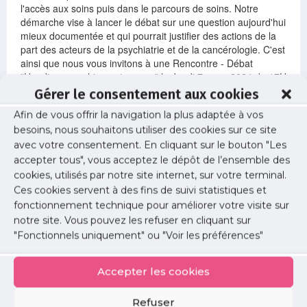
l'accès aux soins puis dans le parcours de soins. Notre
démarche vise à lancer le débat sur une question aujourd'hui
mieux documentée et qui pourrait justifier des actions de la
part des acteurs de la psychiatrie et de la cancérologie. C'est
ainsi que nous vous invitons à une Rencontre - Débat
"Handicap psychique et cancer" le Jeudi 7 mars 2024 de 17H
à 19H au sein de l'Etablissement de santé mentale MGEN 78
Gérer le consentement aux cookies
à La Verrière.
Afin de vous offrir la navigation la plus adaptée à vos
besoins, nous souhaitons utiliser des cookies sur ce site
Informations
avec votre consentement. En cliquant sur le bouton "Les
accepter tous", vous acceptez le dépôt de l’ensemble des
Date :
cookies, utilisés par notre site internet, sur votre terminal.
jeudi 07 mars 2024
Ces cookies servent à des fins de suivi statistiques et
fonctionnement technique pour améliorer votre visite sur
Horaire :
notre site. Vous pouvez les refuser en cliquant sur
17H à 19H
"Fonctionnels uniquement" ou "Voir les préférences"
Lieu :
Accepter les cookies
Institut MGEN de La Verrière Pôle Médecine
SSR Avenue de Montfort 78320 LA VERRIÈRE
Refuser