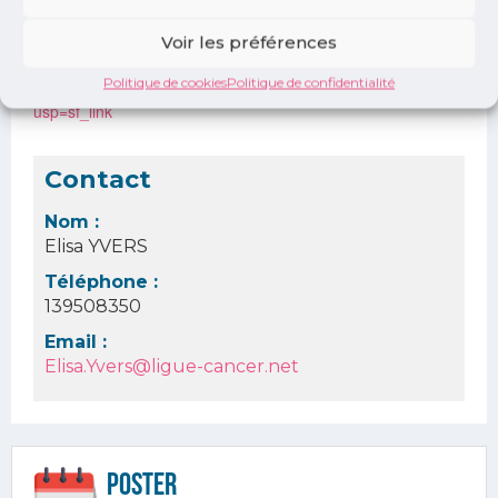
Lien d'inscription :
Voir les préférences
Nous vous invitons à vous inscrire d'ores et déjà en cliquant
sur le lien suivant :
Politique de cookies
Politique de confidentialité
https://docs.google.com/forms/d/e/1FAIpQLSeM0j__sMpaXl
usp=sf_link
Contact
Nom :
Elisa YVERS
Téléphone :
139508350
Email :
Elisa.Yvers@ligue-cancer.net
Poster