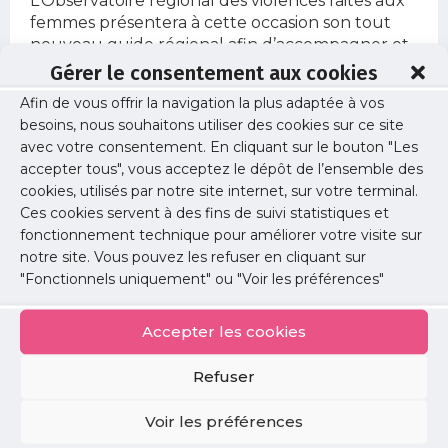
L’Observatoire régional des violences faites aux
femmes présentera à cette occasion son tout
nouveau guide régional afin d’accompagner et
protéger les mineures en situation de
Gérer le consentement aux cookies
prostitution ou en risque de l’être.
Afin de vous offrir la navigation la plus adaptée à vos
(nombre de place limité)
besoins, nous souhaitons utiliser des cookies sur ce site
avec votre consentement. En cliquant sur le bouton "Les
accepter tous", vous acceptez le dépôt de l’ensemble des
Informations
cookies, utilisés par notre site internet, sur votre terminal.
Ces cookies servent à des fins de suivi statistiques et
Date :
fonctionnement technique pour améliorer votre visite sur
mercredi 23 novembre 2022
notre site. Vous pouvez les refuser en cliquant sur
"Fonctionnels uniquement" ou "Voir les préférences"
Horaire :
13h30 à 19h
Accepter les cookies
Lieu :
Auditorium de la Région Île-de-France 5 rue
Refuser
Madame de Staël, 93400 Saint-Ouen
Voir les préférences
Lien d'inscription :