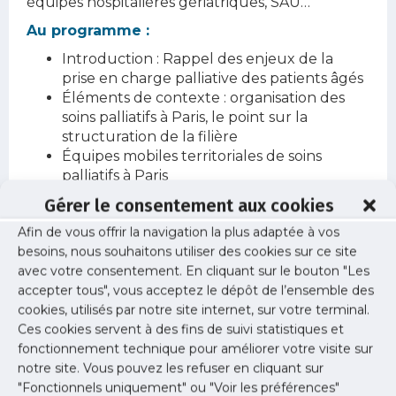
équipes hospitalières gériatriques, SAU…
Au programme :
Introduction : Rappel des enjeux de la
prise en charge palliative des patients âgés
Éléments de contexte : organisation des
soins palliatifs à Paris, le point sur la
structuration de la filière
Équipes mobiles territoriales de soins
palliatifs à Paris
Isolement à domicile des personnes âgées :
Gérer le consentement aux cookies
rôle des bénévoles dans le repérage
Afin de vous offrir la navigation la plus adaptée à vos
Prévenir et gérer une situation palliative
besoins, nous souhaitons utiliser des cookies sur ce site
« urgente »
avec votre consentement. En cliquant sur le bouton "Les
Adresser un patient âgé en Unité de soins
accepter tous", vous acceptez le dépôt de l’ensemble des
palliatifs : indications et démarche
cookies, utilisés par notre site internet, sur votre terminal.
Sécurisation des patients en perte
Ces cookies servent à des fins de suivi statistiques et
d’autonomie avec l’équipe mobile de
fonctionnement technique pour améliorer votre visite sur
psychiatrie du sujet âgé
notre site. Vous pouvez les refuser en cliquant sur
Ressources et outils de formation :
"Fonctionnels uniquement" ou "Voir les préférences"
identifier une situation palliative, recourir