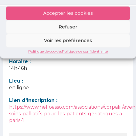
aux acteurs experts de soins palliatifs au
bon moment
Accepter les cookies
Refuser
Informations
Voir les préférences
Date :
jeudi 09 octobre 2025
Politique de cookies
Politique de confidentialité
Horaire :
14h-16h
Lieu :
en ligne
Lien d'inscription :
https://www.helloasso.com/associations/corpalif/ev
soins-palliatifs-pour-les-patients-geriatriques-a-
paris-1