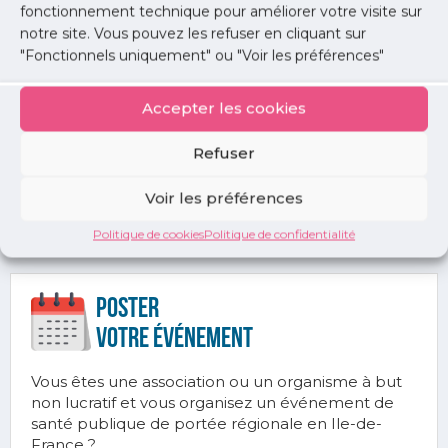
fonctionnement technique pour améliorer votre visite sur
Lien d'inscription :
notre site. Vous pouvez les refuser en cliquant sur
https://docs.google.com/forms/d/1W1fiPRortlmeY
"Fonctionnels uniquement" ou "Voir les préférences"
wvaKE_h4oM6IQkU/viewform?
edit_requested=true
Accepter les cookies
Contact
Refuser
Email :
Voir les préférences
camille.salaun@aphp.fr
Politique de cookies
Politique de confidentialité
Poster
votre ÉVÉnement
Vous êtes une association ou un organisme à but
non lucratif et vous organisez un événement de
santé publique de portée régionale en Ile-de-
France ?