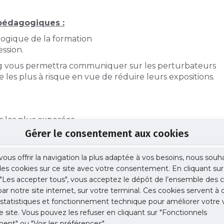
pédagogiques :
gogique de la formation
ssion.
ng vous permettra communiquer sur les perturbateurs
les plus à risque en vue de réduire leurs expositions.
les plus exposées
 comme anxiogène
Gérer le consentement aux cookies
sitions
 structures référentes
vous offrir la navigation la plus adaptée à vos besoins, nous souh
ins généralistes, pédiatres, endocrinologues,
 des cookies sur ce site avec votre consentement. En cliquant sur
.e.s d’Etat et sage-femme, incluant les spécialités de
"Les accepter tous", vous acceptez le dépôt de l’ensemble des c
ssement de soins, et au sein de l’éducation nationale.
 par notre site internet, sur votre terminal. Ces cookies servent à 
 statistiques et fonctionnement technique pour améliorer votre v
e site. Vous pouvez les refuser en cliquant sur "Fonctionnels
erturbateurs endocriniens
ent" ou "Voir les préférences"