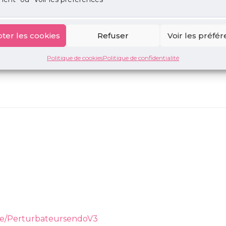
r les situations les plus à risques
 la réduction des expositions
ter les cookies
Refuser
Voir les préfé
ants :
Politique de cookies
Politique de confidentialité
rche/PerturbateursendoV3