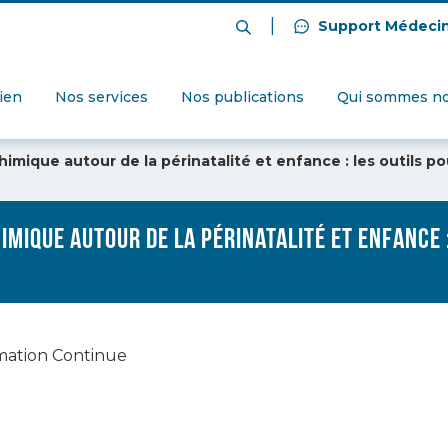
|
Support Médeci
dien
Nos services
Nos publications
Qui sommes no
imique autour de la périnatalité et enfance : les outils p
mique autour de la périnatalité et enfance 
mation Continue