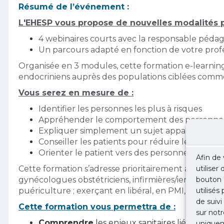
Résumé de l’événement :
L'EHESP vous propose de nouvelles modalités 
4 webinaires courts avec la responsable péda
Un parcours adapté en fonction de votre profe
Organisée en 3 modules, cette formation e-learni
endocriniens auprès des populations ciblées comme 
Vous serez en mesure de :
Identifier les personnes les plus à risques
Appréhender le comportement des personnes 
Expliquer simplement un sujet apparaissant
Conseiller les patients pour réduire leurs expo
Orienter le patient vers des personnes ou des
Afin de 
Cette formation s’adresse prioritairement aux médec
utiliser
gynécologues obstétriciens, infirmières/iers diplômé
bouton 
puériculture ; exerçant en libéral, en PMI, en établi
utilisés
de suivi
Cette formation vous permettra de :
sur notr
Comprendre
les enjeux sanitaires liés aux p
uniquem