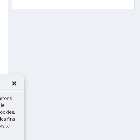
aitons
 le
ookies,
des fins
isite