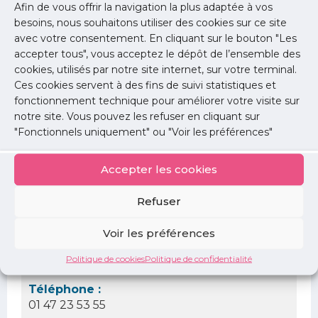
Afin de vous offrir la navigation la plus adaptée à vos
lundi 12 décembre 2022
besoins, nous souhaitons utiliser des cookies sur ce site
avec votre consentement. En cliquant sur le bouton "Les
Horaire :
accepter tous", vous acceptez le dépôt de l’ensemble des
20h45
cookies, utilisés par notre site internet, sur votre terminal.
Ces cookies servent à des fins de suivi statistiques et
Lieu :
fonctionnement technique pour améliorer votre visite sur
Conseil régional Ile-de-France de l'Ordre des
notre site. Vous pouvez les refuser en cliquant sur
médecins 9 rue Borromée 75015 Paris
"Fonctionnels uniquement" ou "Voir les préférences"
Document à télécharger :
cromidf-lundis-deontologiques2e-
Accepter les cookies
semestre2022-1660059078.pdf
Refuser
Contact
Voir les préférences
Nom :
Politique de cookies
Politique de confidentialité
Stéphanie DE SOUSA
Téléphone :
01 47 23 53 55