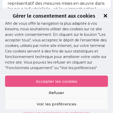
représentatif des mesures mises en œuvre dans
les pays industrialisés - et leur impact estimé -
pour réduire l'empreinte écologique des
Gérer le consentement aux cookies
activités de santé. Les résultats de ces deux
Afin de vous offrir la navigation la plus adaptée à vos
revues de littérature ont été exploités pour
besoins, nous souhaitons utiliser des cookies sur ce site
proposer un cadre d'action holistique visant à
avec votre consentement. En cliquant sur le bouton "Les
améliorer la soutenabilité environnementale du
accepter tous", vous acceptez le dépôt de l’ensemble des
système de santé.
cookies, utilisés par notre site internet, sur votre terminal.
Dans l'ensemble, il existe de nombreuses
Ces cookies servent à des fins de suivi statistiques et
interventions « vertes » susceptibles de réduire
fonctionnement technique pour améliorer votre visite sur
efficacement l'empreinte écologique des soins
notre site. Vous pouvez les refuser en cliquant sur
de santé dans plusieurs domaines, mais celles-ci
"Fonctionnels uniquement" ou "Voir les préférences"
resteront insuffisantes tant qu'elles ne seront
pas accompagnées de stratégies de
Accepter les cookies
soutenabilité pour transformer l'offre et la
consommation de soins. Ces stratégies se
Refuser
fondent sur un certain nombre de mesures
organisationnelles ayant pour objectif de
Voir les préférences
redéfinir l'offre de soins tout en réduisant le
besoin et la demande de soins. En ce sens, notre
Politique de cookies
Politique de confidentialité