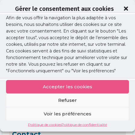
Gérer le consentement aux cookies
Afin de vous offrir la navigation la plus adaptée à vos
Informations
besoins, nous souhaitons utiliser des cookies sur ce site
avec votre consentement. En cliquant sur le bouton "Les
Date :
accepter tous", vous acceptez le dépôt de l’ensemble des
lundi 28 octobre 2024
cookies, utilisés par notre site internet, sur votre terminal.
Ces cookies servent à des fins de suivi statistiques et
Horaire :
fonctionnement technique pour améliorer votre visite sur
20h15
notre site. Vous pouvez les refuser en cliquant sur
"Fonctionnels uniquement" ou "Voir les préférences"
Lieu :
9, rue Borromée 75015 PARIS
Accepter les cookies
Lien d'inscription :
Inscription obligatoire via le CROM
Refuser
Document à télécharger :
Voir les préférences
crom-Affiche-LD-2e-semestre-24.pdf
Politique de cookies
Politique de confidentialité
Contact