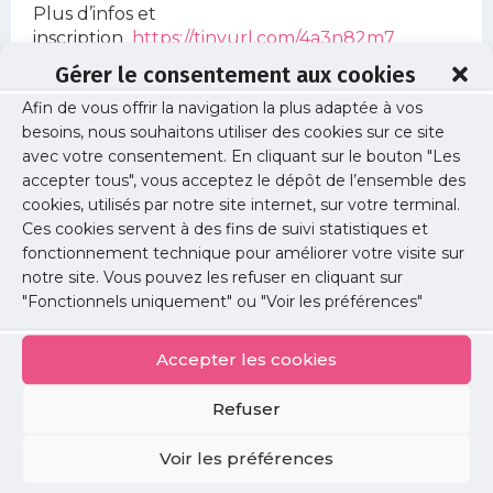
Plus d’infos et
inscription
https://tinyurl.com/4a3n82m7
Gérer le consentement aux cookies
Nous vous remercions de l’intérêt que vous
porterez à cette journée dédiée à la simulation
Afin de vous offrir la navigation la plus adaptée à vos
en santé.
besoins, nous souhaitons utiliser des cookies sur ce site
avec votre consentement. En cliquant sur le bouton "Les
accepter tous", vous acceptez le dépôt de l’ensemble des
Informations
cookies, utilisés par notre site internet, sur votre terminal.
Ces cookies servent à des fins de suivi statistiques et
Date :
fonctionnement technique pour améliorer votre visite sur
mardi 05 novembre 2024
notre site. Vous pouvez les refuser en cliquant sur
"Fonctionnels uniquement" ou "Voir les préférences"
Horaire :
9h - 17h
Accepter les cookies
Lieu :
Site Necker de l’Université de Paris au 160 Rue
Refuser
de Vaugirard 75015 Paris
Voir les préférences
Lien d'inscription :