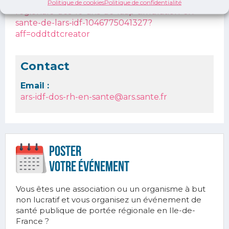
https://www.eventbrite.fr/e/billets-journee-
Politique de cookies
Politique de confidentialité
regionale-des-10-ans-de-laap-simulation-en-
sante-de-lars-idf-1046775041327?
aff=oddtdtcreator
Contact
Email :
ars-idf-dos-rh-en-sante@ars.sante.fr
Poster
votre ÉVÉnement
Vous êtes une association ou un organisme à but
non lucratif et vous organisez un événement de
santé publique de portée régionale en Ile-de-
France ?