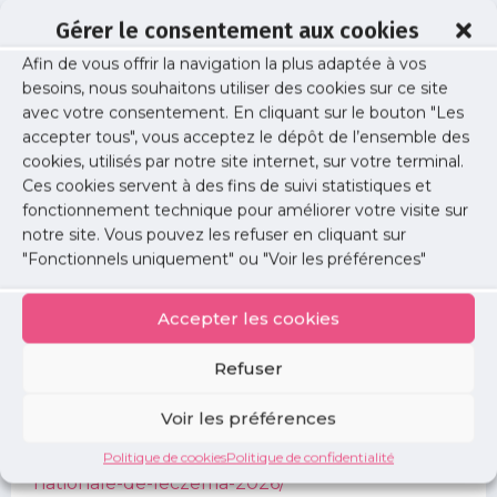
santé (médecins, pharmaciens, infirmiers…).
Gérer le consentement aux cookies
Programme détaillé et inscription (gratuit) via
https://www.associationeczema.fr/evenements/journ
Afin de vous offrir la navigation la plus adaptée à vos
nationale-de-leczema-2026/
besoins, nous souhaitons utiliser des cookies sur ce site
avec votre consentement. En cliquant sur le bouton "Les
accepter tous", vous acceptez le dépôt de l’ensemble des
Informations
cookies, utilisés par notre site internet, sur votre terminal.
Ces cookies servent à des fins de suivi statistiques et
Date :
fonctionnement technique pour améliorer votre visite sur
samedi 06 juin 2026
notre site. Vous pouvez les refuser en cliquant sur
"Fonctionnels uniquement" ou "Voir les préférences"
Horaire :
9h15 à 15h30
Accepter les cookies
Lieu :
CYCLONE LE STUDIO, 16-18 RUE VULPIAN,
Refuser
75013 PARIS
Voir les préférences
Lien d'inscription :
https://www.associationeczema.fr/evenements/journ
Politique de cookies
Politique de confidentialité
nationale-de-leczema-2026/