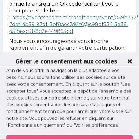
officielle ainsi qu’un QR code facilitant votre
inscription via le lien
:
https://events.teams.microsoft.com/event/059b752f
7daf-4b59-97df-3bf8aec392f6@c98df534-5e36-
459a-ac3f-8c2e449863bd
Nous vous encourageons à vous inscrire
rapidement afin de garantir votre participation.
Nous comptons sur votre présence active pour
Gérer le consentement aux cookies
faire de cette journée un moment riche en
Afin de vous offrir la navigation la plus adaptée à vos
partage et en apprentissage.
besoins, nous souhaitons utiliser des cookies sur ce site
Respectueusement,
avec votre consentement. En cliquant sur le bouton "Les
accepter tous", vous acceptez le dépôt de l’ensemble des
Le CLAN DES FRANCILIENS
cookies, utilisés par notre site internet, sur votre terminal.
Ces cookies servent à des fins de suivi statistiques et
Informations
fonctionnement technique pour améliorer votre visite sur
notre site. Vous pouvez les refuser en cliquant sur
Date :
"Fonctionnels uniquement" ou "Voir les préférences"
jeudi 06 novembre 2025