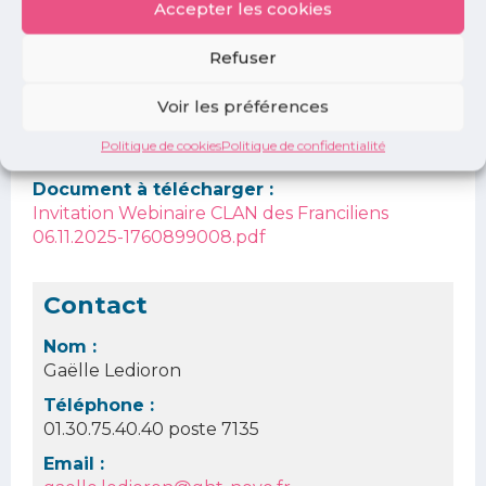
Accepter les cookies
Horaire :
12h30
Refuser
Lien d'inscription :
Voir les préférences
https://events.teams.microsoft.com/event/059b752f-
7daf-4b59-97df-3bf8aec392f6@c98df534-5e36-
Politique de cookies
Politique de confidentialité
459a-ac3f-8c2e449863bd
Document à télécharger :
Invitation Webinaire CLAN des Franciliens
06.11.2025-1760899008.pdf
Contact
Nom :
Gaëlle Ledioron
Téléphone :
01.30.75.40.40 poste 7135
Email :