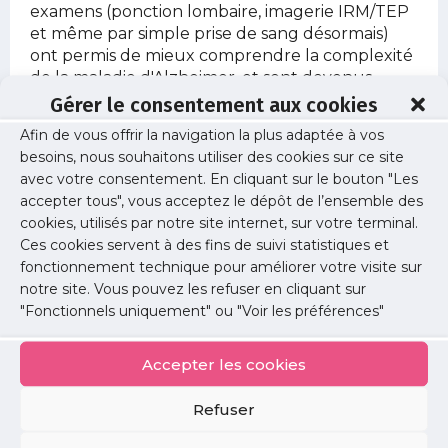
examens (ponction lombaire, imagerie IRM/TEP
et même par simple prise de sang désormais)
ont permis de mieux comprendre la complexité
de la maladie d'Alzheimer, et sont devenus
incontournables pour l'inclusion de patients
Gérer le consentement aux cookies
dans des essais cliniques, ils sont aussi source de
Afin de vous offrir la navigation la plus adaptée à vos
questionnement quant aux contours d'une
besoins, nous souhaitons utiliser des cookies sur ce site
maladie qui peut être diagnostiquée sans le
avec votre consentement. En cliquant sur le bouton "Les
moindre symptôme, aboutissant aussi à de vrais
accepter tous", vous acceptez le dépôt de l’ensemble des
problèmes éthiques.
cookies, utilisés par notre site internet, sur votre terminal.
Ce webinaire aura lieu en anglais.
Ces cookies servent à des fins de suivi statistiques et
fonctionnement technique pour améliorer votre visite sur
notre site. Vous pouvez les refuser en cliquant sur
Informations
"Fonctionnels uniquement" ou "Voir les préférences"
Date :
Accepter les cookies
jeudi 19 mai 2022
Horaire :
Refuser
14h à 15h30