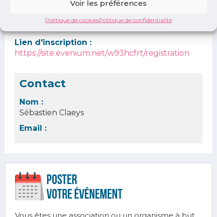
Voir les préférences
Lieu :
Politique de cookies
Politique de confidentialité
En visioconférence
Lien d'inscription :
https://site.evenium.net/w93hcfrt/registration
Contact
Nom :
Sébastien Claeys
Email :
Poster
votre ÉVÉnement
Vous êtes une association ou un organisme à but