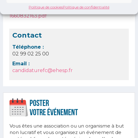
Document à télécharger :
Politique de cookies
Politique de confidentialité
BI Colloque Vaccination_ou Atelier_nov 2022-
1660832163.pdf
Contact
Téléphone :
02 99 02 25 00
Email :
candidaturefc@ehesp.fr
Poster
votre ÉVÉnement
Vous êtes une association ou un organisme à but
non lucratif et vous organisez un événement de