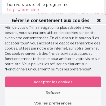
Lien vers le site et le programme :
https://formation-
continue.ehesp.fr/COLLOQUE_VACCINATION_ET_
Gérer le consentement aux cookies
Afin de vous offrir la navigation la plus adaptée à vos
Informations
besoins, nous souhaitons utiliser des cookies sur ce site
avec votre consentement. En cliquant sur le bouton "Les
Date :
accepter tous", vous acceptez le dépôt de l’ensemble des
mercredi 16 novembre 2022
cookies, utilisés par notre site internet, sur votre terminal.
Ces cookies servent à des fins de suivi statistiques et
Horaire :
fonctionnement technique pour améliorer votre visite sur
10h45 à 18h00
notre site. Vous pouvez les refuser en cliquant sur
"Fonctionnels uniquement" ou "Voir les préférences"
Lieu :
Paris
Accepter les cookies
Lien d'inscription :
https://formation-
Refuser
continue.ehesp.fr/sites/default/files/commerce-
product/formations/brochures/BI%20Colloque%20
Voir les préférences