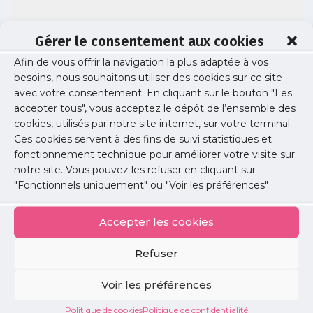
Gérer le consentement aux cookies
Rendez-vous médicaux non honorés,
Afin de vous offrir la navigation la plus adaptée à vos
demandes de soins non programmés :
besoins, nous souhaitons utiliser des cookies sur ce site
état des lieux et solutions
avec votre consentement. En cliquant sur le bouton "Les
accepter tous", vous acceptez le dépôt de l’ensemble des
cookies, utilisés par notre site internet, sur votre terminal.
Ces cookies servent à des fins de suivi statistiques et
Publié le :
3 mai 2017
fonctionnement technique pour améliorer votre visite sur
notre site. Vous pouvez les refuser en cliquant sur
Partager cet article :
"Fonctionnels uniquement" ou "Voir les préférences"
Accepter les cookies
Refuser
Petites
Voir les préférences
annonces
Politique de cookies
Politique de confidentialité