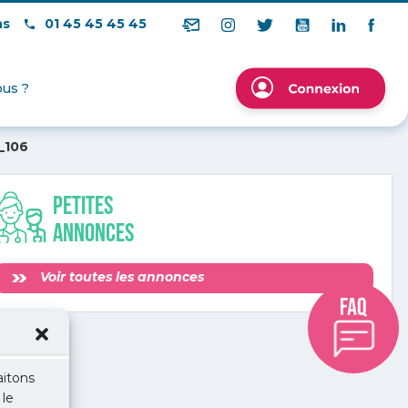
ns
01 45 45 45 45
us ?
_106
Petites
annonces
Voir toutes les annonces
aitons
 le