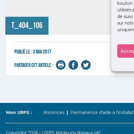
bouton 
utilisés
de suivi
sur notr
t_404_106
uniquem
Accep
Publié le :
3 mai 2017
Partager cet article :
Mon URPS :
Annonces
Permanence d’aide à l’installat
Copyright 2026 - URPS Médecins libéraux IdF