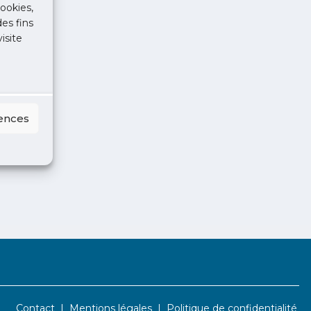
ookies,
des fins
isite
rences
Contact
Mentions légales
Politique de confidentialité