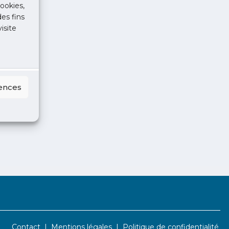
ookies,
des fins
isite
rences
Contact
Mentions légales
Politique de confidentialité