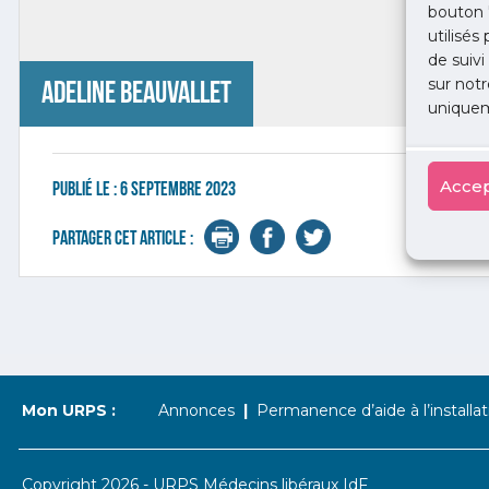
bouton 
utilisés
de suivi
sur notr
Adeline Beauvallet
uniquem
Accep
Publié le :
6 septembre 2023
Partager cet article :
Mon URPS :
Annonces
Permanence d’aide à l’installat
Copyright 2026 - URPS Médecins libéraux IdF