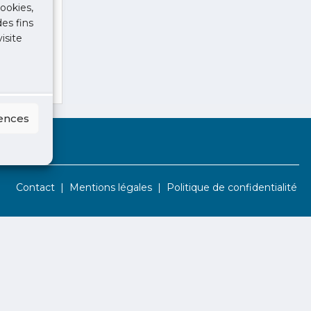
ookies,
des fins
isite
rences
Contact
Mentions légales
Politique de confidentialité