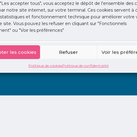
d-idf.org
"Les accepter tous", vous acceptez le dépôt de l’ensemble des c
 par notre site internet, sur votre terminal. Ces cookies servent à 
 statistiques et fonctionnement technique pour améliorer votre v
e site. Vous pouvez les refuser en cliquant sur "Fonctionnels
ent" ou "Voir les préférences"
ter les cookies
Refuser
Voir les préfé
ion
La Centrale
2 jours en libéral
Adopte 1 Doc
Politique de cookies
Politique de confidentialité