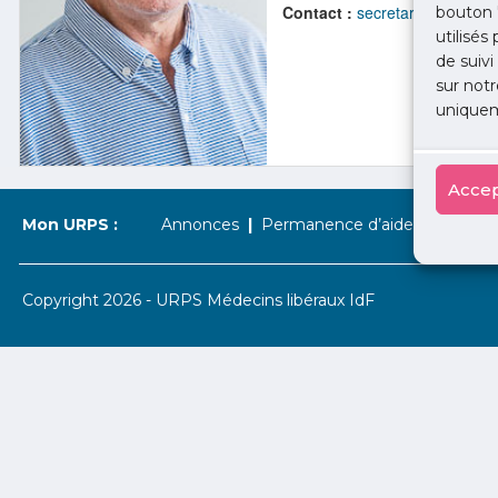
Contact :
secretariat@urps-me
bouton 
utilisés
de suivi
sur notr
uniquem
Accep
Mon URPS :
Annonces
Permanence d’aide à l’installat
Copyright 2026 - URPS Médecins libéraux IdF