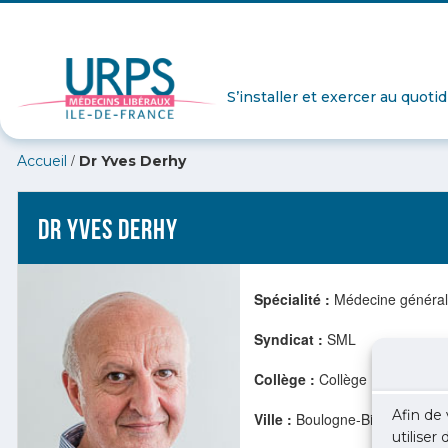
S’installer et exercer au quoti
/
Accueil
Dr Yves Derhy
Dr Yves Derhy
Spécialité :
Médecine généra
Syndicat :
SML
Collège :
Collège Médecine g
Afin de 
Ville :
Boulogne-Billancourt (9
utiliser