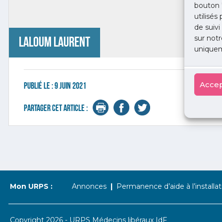
bouton 
utilisés
de suivi
sur notr
LALOUM Laurent
uniquem
Accep
Publié le :
9 juin 2021
Partager cet article :
Mon URPS :
Annonces
Permanence d’aide à l’installat
Copyright 2026 - URPS Médecins libéraux IdF