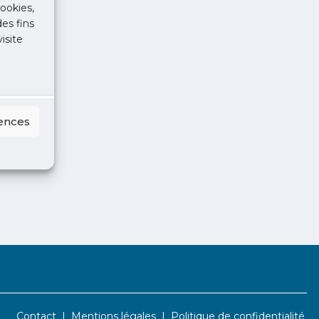
ookies,
des fins
isite
rences
Contact
Mentions légales
Politique de confidentialité