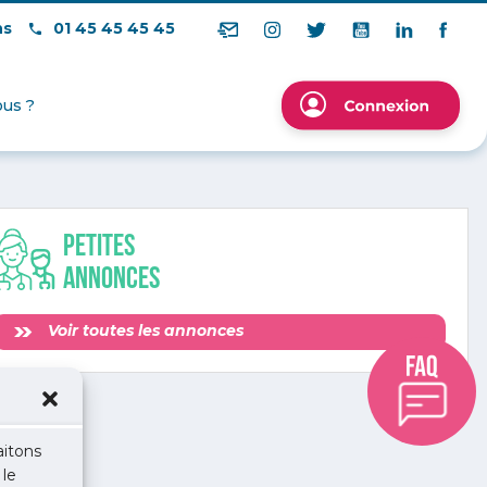
ns
01 45 45 45 45
us ?
Petites
annonces
Voir toutes les annonces
aitons
 le