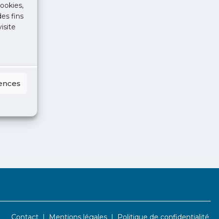
ookies,
des fins
isite
rences
Contact
Mentions légales
Politique de confidentialité