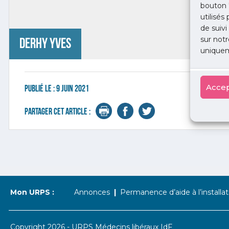
bouton 
utilisés
de suivi
sur notr
DERHY Yves
uniquem
Accep
Publié le :
9 juin 2021
Partager cet article :
Mon URPS :
Annonces
Permanence d’aide à l’installat
Copyright 2026 - URPS Médecins libéraux IdF