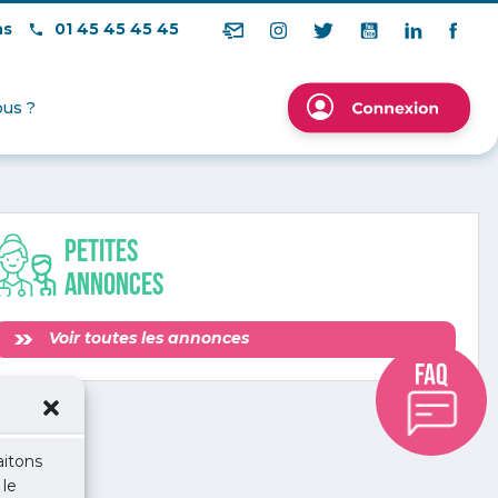
ns
01 45 45 45 45
us ?
Petites
annonces
Voir toutes les annonces
aitons
 le