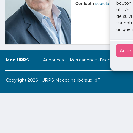
Contact :
secretariat@urps-me
bouton 
utilisés
de suivi
sur notr
uniquem
Accep
Mon URPS :
Annonces
Permanence d’aide à l’installat
Copyright 2026 - URPS Médecins libéraux IdF