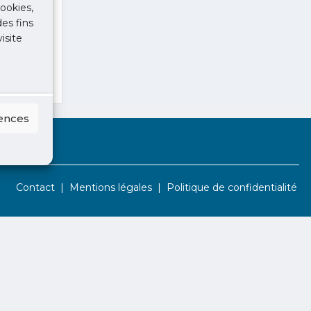
ookies,
des fins
isite
rences
Contact
Mentions légales
Politique de confidentialité