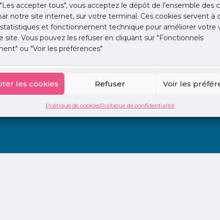
d-idf.org
"Les accepter tous", vous acceptez le dépôt de l’ensemble des c
 par notre site internet, sur votre terminal. Ces cookies servent à 
 statistiques et fonctionnement technique pour améliorer votre v
e site. Vous pouvez les refuser en cliquant sur "Fonctionnels
ent" ou "Voir les préférences"
ter les cookies
Refuser
Voir les préfé
ion
La Centrale
2 jours en libéral
Adopte 1 Doc
Politique de cookies
Politique de confidentialité