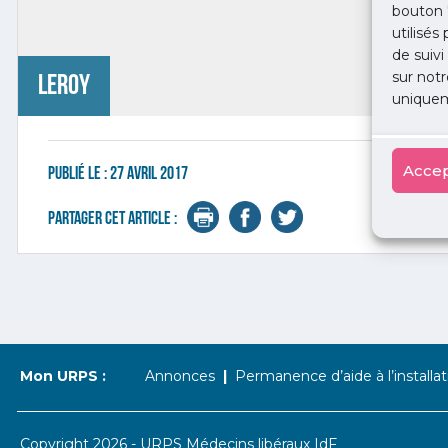
bouton 
utilisés
de suivi
sur notr
leroy
uniquem
Accep
Publié le :
27 avril 2017
Partager cet article :
Mon URPS :
Annonces
Permanence d’aide à l’installat
Copyright 2026 - URPS Médecins libéraux IdF