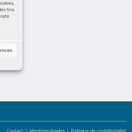
ookies,
des fins
isite
rences
Contact
Mentions légales
Politique de confidentialité