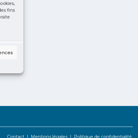
ookies,
des fins
isite
rences
Contact
Mentions légales
Politique de confidentialité