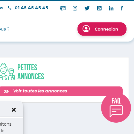
ns
01 45 45 45 45
us ?
Petites
annonces
Voir toutes les annonces
aitons
 le