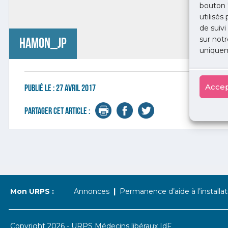
bouton 
utilisés
de suivi
sur notr
hamon_jp
uniquem
Accep
Publié le :
27 avril 2017
Partager cet article :
Mon URPS :
Annonces
Permanence d’aide à l’installat
Copyright 2026 - URPS Médecins libéraux IdF