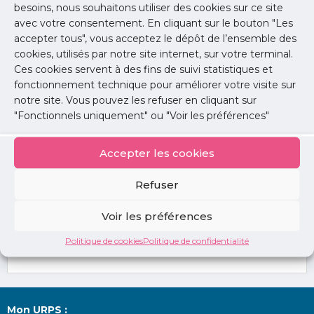
besoins, nous souhaitons utiliser des cookies sur ce site
avec votre consentement. En cliquant sur le bouton "Les
accepter tous", vous acceptez le dépôt de l’ensemble des
cookies, utilisés par notre site internet, sur votre terminal.
Ces cookies servent à des fins de suivi statistiques et
fonctionnement technique pour améliorer votre visite sur
notre site. Vous pouvez les refuser en cliquant sur
"Fonctionnels uniquement" ou "Voir les préférences"
Spécialité :
Radiodiagnostic et imagerie médicale
Accepter les cookies
Syndicat :
CSMF
Refuser
Collège :
Collège Spécialités
Voir les préférences
Ville :
Le Port-Marly (78)
Politique de cookies
Politique de confidentialité
Contact :
secretariat@urps-med-idf.org
Mon URPS :