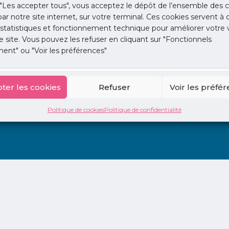
d-idf.org
"Les accepter tous", vous acceptez le dépôt de l’ensemble des c
 par notre site internet, sur votre terminal. Ces cookies servent à 
 statistiques et fonctionnement technique pour améliorer votre v
e site. Vous pouvez les refuser en cliquant sur "Fonctionnels
ent" ou "Voir les préférences"
ter les cookies
Refuser
Voir les préfé
ion
La Centrale
2 jours en libéral
Adopte 1 Doc
Politique de cookies
Politique de confidentialité