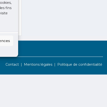
ookies,
des fins
isite
rences
Contact
Mentions légales
Politique de confidentialité