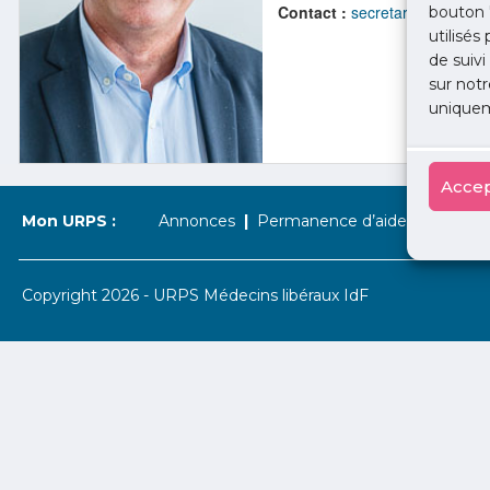
Contact :
secretariat@urps-me
bouton 
utilisés
de suivi
sur notr
uniquem
Accep
Mon URPS :
Annonces
Permanence d’aide à l’installat
Copyright 2026 - URPS Médecins libéraux IdF