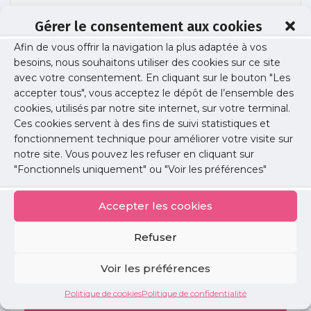
Gérer le consentement aux cookies
Afin de vous offrir la navigation la plus adaptée à vos
URPS_ViolenceMedecin_A2_V6
besoins, nous souhaitons utiliser des cookies sur ce site
avec votre consentement. En cliquant sur le bouton "Les
accepter tous", vous acceptez le dépôt de l’ensemble des
cookies, utilisés par notre site internet, sur votre terminal.
Publié le :
18 décembre 2025
Ces cookies servent à des fins de suivi statistiques et
fonctionnement technique pour améliorer votre visite sur
Partager cet article :
notre site. Vous pouvez les refuser en cliquant sur
"Fonctionnels uniquement" ou "Voir les préférences"
Accepter les cookies
Refuser
Petites
annonces
Voir les préférences
Politique de cookies
Politique de confidentialité
Voir toutes les annonces