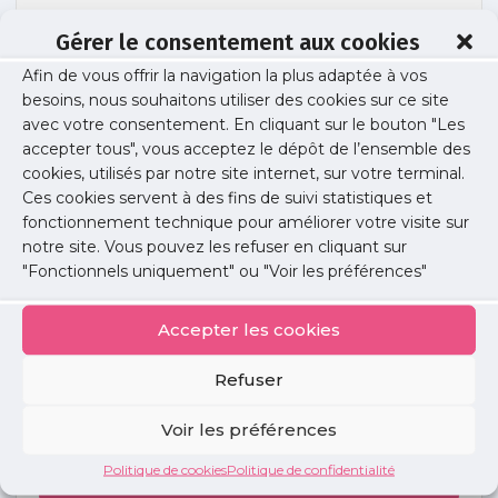
Gérer le consentement aux cookies
Afin de vous offrir la navigation la plus adaptée à vos
tuto-choisir-ma-pharmacie-covid-19
besoins, nous souhaitons utiliser des cookies sur ce site
avec votre consentement. En cliquant sur le bouton "Les
accepter tous", vous acceptez le dépôt de l’ensemble des
cookies, utilisés par notre site internet, sur votre terminal.
Publié le :
30 mars 2020
Ces cookies servent à des fins de suivi statistiques et
fonctionnement technique pour améliorer votre visite sur
Partager cet article :
notre site. Vous pouvez les refuser en cliquant sur
"Fonctionnels uniquement" ou "Voir les préférences"
Accepter les cookies
Refuser
Petites
annonces
Voir les préférences
Politique de cookies
Politique de confidentialité
Voir toutes les annonces