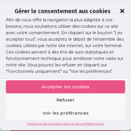
Gérer le consentement aux cookies
RTEmagicC_guide-juridique-couvo-
Afin de vous offrir la navigation la plus adaptée à vos
200.png
besoins, nous souhaitons utiliser des cookies sur ce site
avec votre consentement. En cliquant sur le bouton "Les
accepter tous", vous acceptez le dépôt de l’ensemble des
cookies, utilisés par notre site internet, sur votre terminal.
Publié le :
29 novembre 2022
Ces cookies servent à des fins de suivi statistiques et
fonctionnement technique pour améliorer votre visite sur
Partager cet article :
notre site. Vous pouvez les refuser en cliquant sur
"Fonctionnels uniquement" ou "Voir les préférences"
Accepter les cookies
Refuser
Petites
annonces
Voir les préférences
Politique de cookies
Politique de confidentialité
Voir toutes les annonces